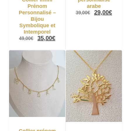
arabe
Prénom
29,00
€
Personnalisé –
39,00
€
Bijou
Symbolique et
Intemporel
35,00
€
49,00
€
Collier prénom