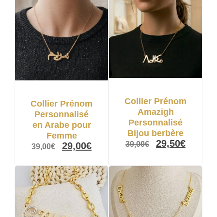
Collier Prénom
Collier Prénom
Amazigh
Personnalisé
Personnalisé
en Arabe pour
Bijou berbère
Femme
29,50
€
39,00
€
29,00
€
39,00
€