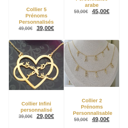
arabe
Collier 5
45,00
€
59,00
€
Prénoms
Personnalisés
39,00
€
49,00
€
Collier 2
Collier Infini
Prénoms
personnalisé
Personnalisable
29,00
€
39,00
€
49,00
€
59,00
€