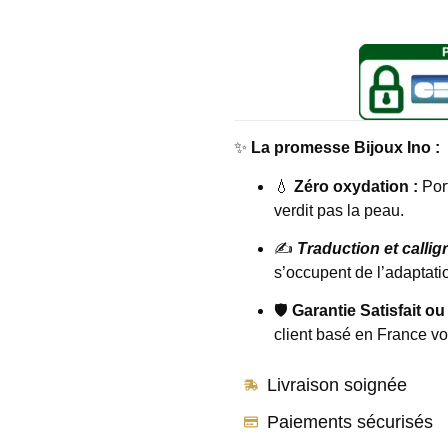
✨
La promesse Bijoux Ino :
💧
Zéro oxydation :
Port
verdit pas la peau.
✍️
Traduction et callig
s’occupent de l’adaptatio
🛡️
Garantie Satisfait ou
client basé en France v
Livraison soignée
Paiements sécurisés