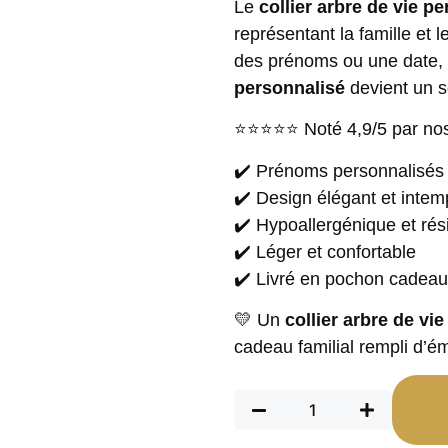
Le
collier arbre de vie p
représentant la famille et 
des prénoms ou une date,
personnalisé
devient un s
⭐⭐⭐⭐⭐ Noté 4,9/5 par nos
✔️ Prénoms personnalisés
✔️ Design élégant et intem
✔️ Hypoallergénique et rési
✔️ Léger et confortable
✔️ Livré en pochon cadeau
💛 Un
collier arbre de vi
cadeau familial rempli d’é