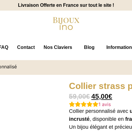
Livraison Offerte en France sur tout le site !
FAQ
Contact
Nos Claviers
Blog
Information
onnalisé
Collier strass 
59,00
€
45,00
€
1
avis
Collier personnalisé avec
incrusté
, disponible en
fr
Un bijou élégant et précie