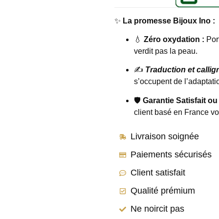
✨
La promesse Bijoux Ino :
💧
Zéro oxydation :
Port
verdit pas la peau.
✍️
Traduction et callig
s’occupent de l’adaptatio
🛡️
Garantie Satisfait ou
client basé en France v
Livraison soignée
Paiements sécurisés
Client satisfait
Qualité prémium
Ne noircit pas