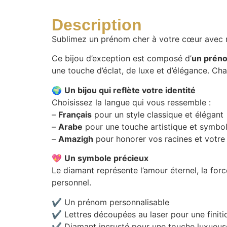
Description
Sublimez un prénom cher à votre cœur avec
Ce bijou d’exception est composé d’
un préno
une touche d’éclat, de luxe et d’élégance. Cha
🌍
Un bijou qui reflète votre identité
Choisissez la langue qui vous ressemble :
–
Français
pour un style classique et élégant
–
Arabe
pour une touche artistique et symbo
–
Amazigh
pour honorer vos racines et votre 
💖
Un symbole précieux
Le diamant représente l’amour éternel, la for
personnel.
✔️ Un prénom personnalisable
✔️ Lettres découpées au laser pour une finit
✔️ Diamant incrusté pour une touche luxueus