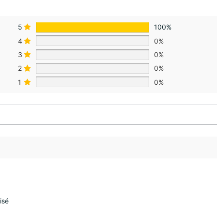
5
100%
4
0%
3
0%
2
0%
1
0%
isé