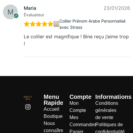
Maria
23/01/2026
Évaluateur
Collier Prénom Arabe Personnalisé
avec Strass
Le collier est magnifique ! Bine reçu j’aime trop
!
Menu
Compte
Informations
Rapide
Mon
Conditions
Accueil
Compte
générales
Boutique
Mes
de vente
Nous
Commandes
Politiques de
connaître
Panier
confidentialité