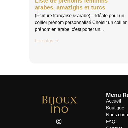
Liste de prénoms féminins
arabes, amazighs et turcs
(Écriture française & arabe) – Idéale pour un
collier prénom personnalisé Choisir un collier
prénom en arabe, c’est porter un...
Lire plus →
Menu R
Accueil
Boutique
Nous conn
FAQ