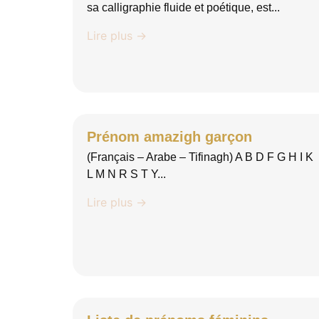
sa calligraphie fluide et poétique, est...
Lire plus →
Prénom amazigh garçon
(Français – Arabe – Tifinagh) A B D F G H I K
L M N R S T Y...
Lire plus →