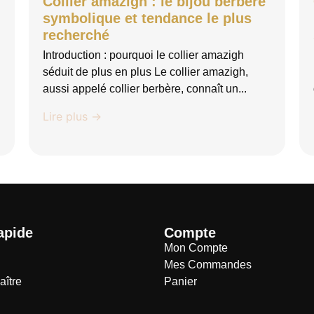
Collier amazigh : le bijou berbère
symbolique et tendance le plus
recherché
Introduction : pourquoi le collier amazigh
séduit de plus en plus Le collier amazigh,
aussi appelé collier berbère, connaît un...
Lire plus →
apide
Compte
Mon Compte
Mes Commandes
aître
Panier