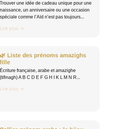
Trouver une idée de cadeau unique pour une
naissance, un anniversaire ou une occasion
spéciale comme l’Aïd n’est pas toujours...
Lire plus →
🌿 Liste des prénoms amazighs
fille
Écriture française, arabe et amazighe
(tifinagh) A B C D E F G H I K L M N R...
Lire plus →