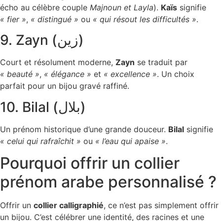
écho au célèbre couple
Majnoun et Layla
).
Kaïs
signifie
« fier »
,
« distingué »
ou
« qui résout les difficultés »
.
9. Zayn (زين)
Court et résolument moderne,
Zayn
se traduit par
« beauté »
,
« élégance »
et
« excellence »
. Un choix
parfait pour un bijou gravé raffiné.
10. Bilal (بلال)
Un prénom historique d’une grande douceur.
Bilal
signifie
« celui qui rafraîchit »
ou
« l’eau qui apaise »
.
Pourquoi offrir un collier
prénom arabe personnalisé ?
Offrir un
collier calligraphié
, ce n’est pas simplement offrir
un bijou. C’est célébrer une identité, des racines et une