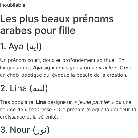
inoubliable.
Les plus beaux prénoms
arabes pour fille
1. Aya (آية)
Un prénom court, doux et profondément spirituel. En
langue arabe,
Aya
signifie
« signe »
ou
« miracle »
. C’est
un choix poétique qui évoque la beauté de la création.
2. Lina (لينة)
Très populaire,
Lina
désigne un
« jeune palmier »
ou une
source de
« tendresse »
. Ce prénom évoque la douceur, la
croissance et la sérénité.
3. Nour (نور)