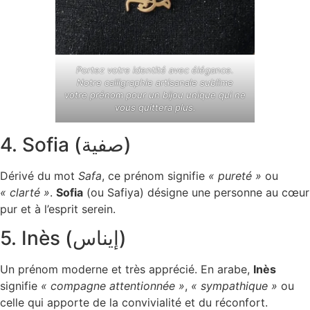
Portez votre identité avec élégance.
Notre calligraphie artisanale sublime
votre prénom pour un bijou unique qui ne
vous quittera plus.
4. Sofia (صفية)
Dérivé du mot
Safa
, ce prénom signifie
« pureté »
ou
« clarté »
.
Sofia
(ou Safiya) désigne une personne au cœur
pur et à l’esprit serein.
5. Inès (إيناس)
Un prénom moderne et très apprécié. En arabe,
Inès
signifie
« compagne attentionnée »
,
« sympathique »
ou
celle qui apporte de la convivialité et du réconfort.