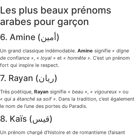
Les plus beaux prénoms
arabes pour garçon
6. Amine (أمين)
Un grand classique indémodable.
Amine
signifie
« digne
de confiance »
,
« loyal »
et
« honnête »
. C’est un prénom
fort qui inspire le respect.
7. Rayan (ريان)
Très poétique,
Rayan
signifie
« beau »
,
« vigoureux »
ou
« qui a étanché sa soif »
. Dans la tradition, c’est également
le nom de l’une des portes du Paradis.
8. Kaïs (قيس)
Un prénom chargé d’histoire et de romantisme (faisant