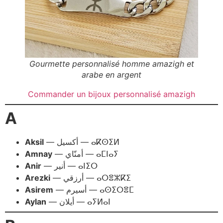
Gourmette personnalisé homme amazigh et
arabe en argent
Commander un bijoux personnalisé amazigh
A
Aksil
— أكسيل — ⴰⴽⵙⵉⵍ
Amnay
— أمنّاي — ⴰⵎⵏⴰⵢ
Anir
— أنير — ⴰⵏⵉⵔ
Arezki
— أرزقي — ⴰⵔⴻⵣⴽⵉ
Asirem
— أسيرم — ⴰⵙⵉⵔⴻⵎ
Aylan
— أيلان — ⴰⵢⵍⴰⵏ