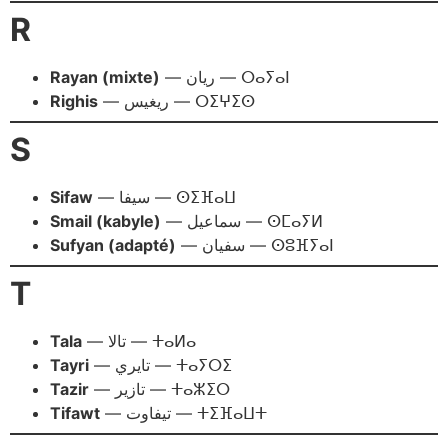
R
Rayan (mixte)
— ريان — ⵔⴰⵢⴰⵏ
Righis
— ريغيس — ⵔⵉⵖⵉⵙ
S
Sifaw
— سيفا — ⵙⵉⴼⴰⵡ
Smail (kabyle)
— سماعيل — ⵙⵎⴰⵢⵍ
Sufyan (adapté)
— سفيان — ⵙⵓⴼⵢⴰⵏ
T
Tala
— تالا — ⵜⴰⵍⴰ
Tayri
— تايري — ⵜⴰⵢⵔⵉ
Tazir
— تازير — ⵜⴰⵣⵉⵔ
Tifawt
— تيفاوت — ⵜⵉⴼⴰⵡⵜ