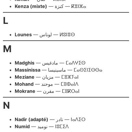
Kenza (mixte)
— كنزة — ⴽⴻⵏⵣⴰ
L
Lounes
— لوناس — ⵍⵓⵏⴻⵙ
M
Madghis
— مادغيس — ⵎⴰⴷⵖⵉⵙ
Massinissa
— ماسينيسا — ⵎⴰⵙⵉⵏⵉⵙⵙⴰ
Meziane
— مزيان — ⵎⴻⵣⵢⴰⵏ
Mohand
— موحند — ⵎⵓⵀⴰⵏⴷ
Mokrane
— مقرن — ⵎⵓⴽⵔⴰⵏ
N
Nadir (adapté)
— نادر — ⵏⴰⴷⵉⵔ
Numid
— نوميد — ⵏⵓⵎⵉⴷ