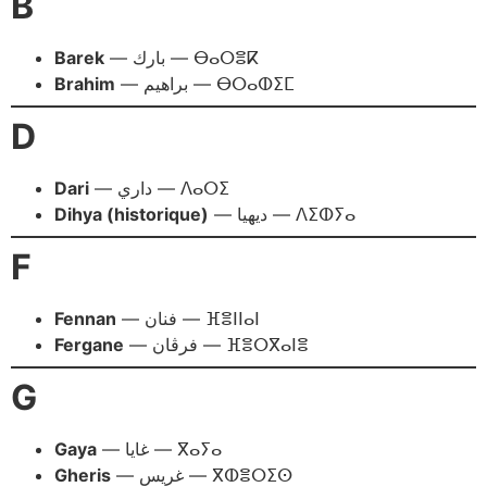
B
Barek
— بارك — ⴱⴰⵔⴻⴽ
Brahim
— براهيم — ⴱⵔⴰⵀⵉⵎ
D
Dari
— داري — ⴷⴰⵔⵉ
Dihya (historique)
— ديهيا — ⴷⵉⵀⵢⴰ
F
Fennan
— فنان — ⴼⴻⵏⵏⴰⵏ
Fergane
— فرڨان — ⴼⴻⵔⴳⴰⵏⴻ
G
Gaya
— غايا — ⴳⴰⵢⴰ
Gheris
— غريس — ⴳⵀⴻⵔⵉⵙ