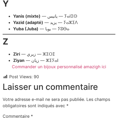
Y
Yanis (mixte)
— يانيس — ⵢⴰⵏⵉⵙ
Yazid (adapté)
— يزيد — ⵢⴰⵣⵉⴷ
Yuba (Juba)
— يوبا — ⵢⵓⴱⴰ
Z
Ziri
— زيري — ⵣⵉⵔⵉ
Ziyan
— زيان — ⵣⵉⵢⴰⵏ
Commander un bijoux personnalisé amazigh ici
Post Views:
90
Laisser un commentaire
Votre adresse e-mail ne sera pas publiée.
Les champs
obligatoires sont indiqués avec
*
Commentaire
*