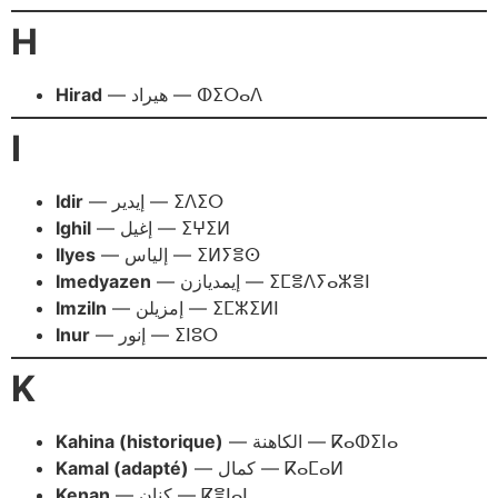
H
Hirad
— هيراد — ⵀⵉⵔⴰⴷ
I
Idir
— إيدير — ⵉⴷⵉⵔ
Ighil
— إغيل — ⵉⵖⵉⵍ
Ilyes
— إلياس — ⵉⵍⵢⴻⵙ
Imedyazen
— إيمديازن — ⵉⵎⴻⴷⵢⴰⵣⴻⵏ
Imziln
— إمزيلن — ⵉⵎⵣⵉⵍⵏ
Inur
— إنور — ⵉⵏⵓⵔ
K
Kahina (historique)
— الكاهنة — ⴽⴰⵀⵉⵏⴰ
Kamal (adapté)
— كمال — ⴽⴰⵎⴰⵍ
Kenan
— كنان — ⴽⴻⵏⴰⵏ