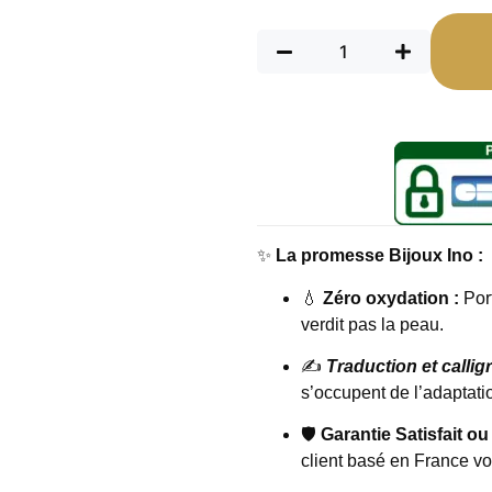
✨
La promesse Bijoux Ino :
💧
Zéro oxydation :
Port
verdit pas la peau.
✍️
Traduction et callig
s’occupent de l’adaptatio
🛡️
Garantie Satisfait ou
client basé en France v