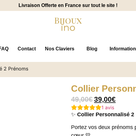
Livraison Offerte en France sur tout le site !
FAQ
Contact
Nos Claviers
Blog
Information
sé 2 Prénoms
Collier Person
49,00
€
39,00
€
1
avis
✨
Collier Personnalisé 
Portez vos deux prénoms p
cœur 💛